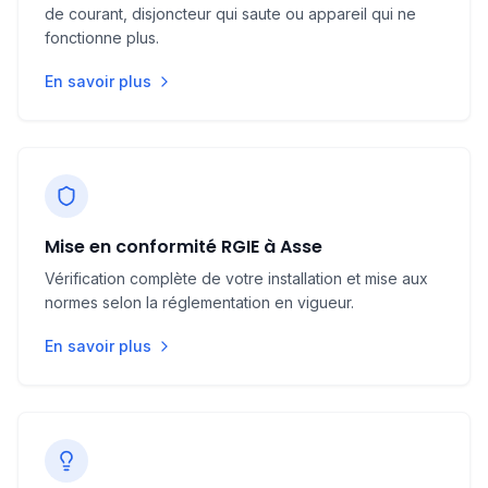
de courant, disjoncteur qui saute ou appareil qui ne
peut aussi augmenter le coût en raison de la
fonctionne plus.
complexité technique.
En savoir plus
Enfin, la
qualité des équipements
choisis
(disjoncteurs, interrupteurs, prises) et le
respect des
normes en vigueur
impactent le
budget final. Pour une rénovation électrique à
Asse, il est important de considérer
l’
ancienneté
du logement et l’état des
Mise en conformité RGIE à Asse
installations avant de définir un budget précis.
Vérification complète de votre installation et mise aux
normes selon la réglementation en vigueur.
En savoir plus