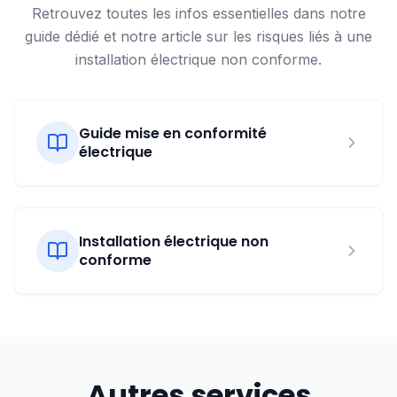
Remplacement du tableau électrique
: 500 € -
Retrouvez toutes les infos essentielles dans notre
1 000 €
guide dédié et notre article sur les risques liés à une
installation électrique non conforme.
Les facteurs influençant le prix :
Guide mise en conformité
électrique
État de l'installation actuelle
, souvent
ancienne à Anderlecht
Installation électrique non
Nombre de circuits à mettre aux normes
selon
conforme
la taille et les équipements
Type de pose
: encastrée (plus coûteuse) ou
apparente
Accessibilité de l’installation
, particulièrement
Autres services