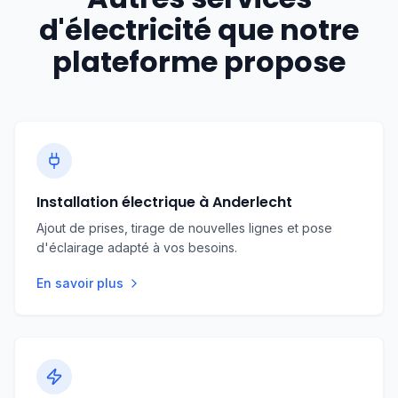
dans les murs en briques pleines ou sols béton
d'électricité que notre
plateforme propose
Les logements anciens d’Anderlecht nécessitent
souvent une mise en conformité complète, ce
qui explique la large fourchette de prix en
fonction de l’ampleur des travaux et des
normes RGIE à respecter.
Installation électrique à Anderlecht
Ajout de prises, tirage de nouvelles lignes et pose
d'éclairage adapté à vos besoins.
En savoir plus