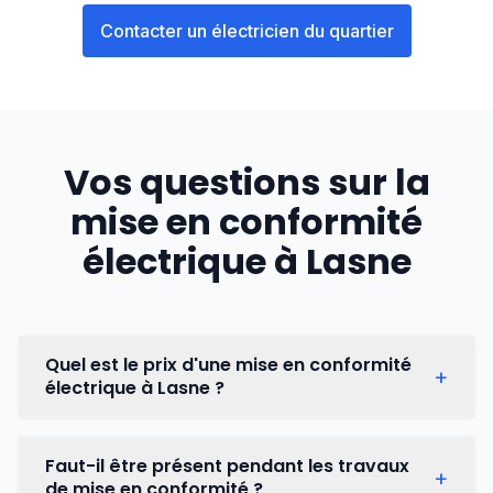
Contacter un électricien du quartier
Vos questions sur la
mise en conformité
électrique à
Lasne
Quel est le prix d'une mise en conformité
+
électrique à Lasne ?
Pour une
mise en conformité électrique
à
Faut-il être présent pendant les travaux
+
Lasne
, le coût varie généralement entre
300 €
de mise en conformité ?