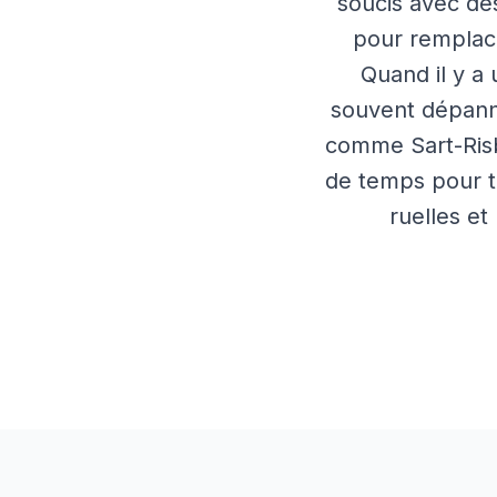
soucis avec des
pour remplace
Quand il y a
souvent dépanne
comme Sart-Risba
de temps pour tr
ruelles et