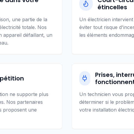
le dans votre
Court-circu
étincelles
son, une partie de la
Un électricien intervien
ectricité totale. Nos
éviter tout risque d'ince
n appareil défaillant, un
les éléments endommag
eau.
Prises, inter
pétition
fonctionnent
ation ne supporte plus
Un technicien vous pro
s. Nos partenaires
déterminer si le problèm
us proposent une
votre installation électri