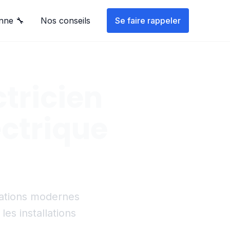
nne 🔧
Nos conseils
Se faire rappeler
ctricien
ctrique
tations modernes
es installations