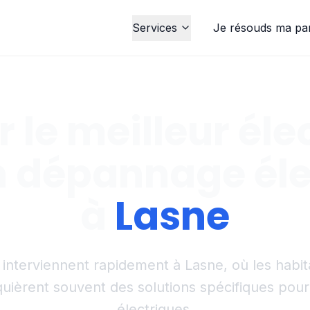
Services
Je résouds ma pa
 le meilleur éle
n dépannage éle
à
Lasne
s interviennent rapidement à Lasne, où les habi
uièrent souvent des solutions spécifiques pour l
électriques.