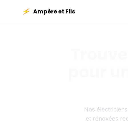
Ampère et Fils
Trouver
pour u
Nos électricien
et rénovées req