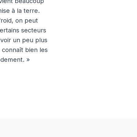
ervient beaucoup
se à la terre.
roid, on peut
ertains secteurs
évoir un peu plus
 connaît bien les
pidement. »