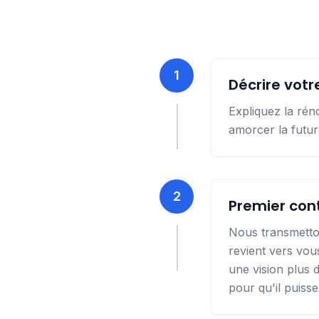
1
Décrire votr
Expliquez la rén
amorcer la futur
2
Premier cont
Nous transmetton
revient vers vo
une vision plus 
pour qu'il puiss