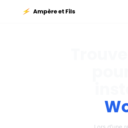
Ampère et Fils
Trouver
pour
inst
Wo
Lors d’une r