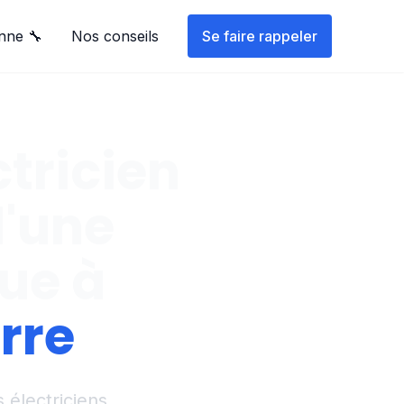
nne 🔧
Nos conseils
Se faire rappeler
ctricien
d'une
que à
rre
 électriciens