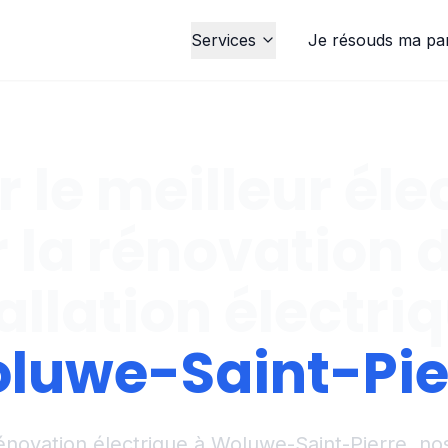
Services
Je résouds ma pa
 le meilleur éle
 la rénovation 
allation électri
luwe-Saint-Pie
énovation électrique à Woluwe-Saint-Pierre, nos