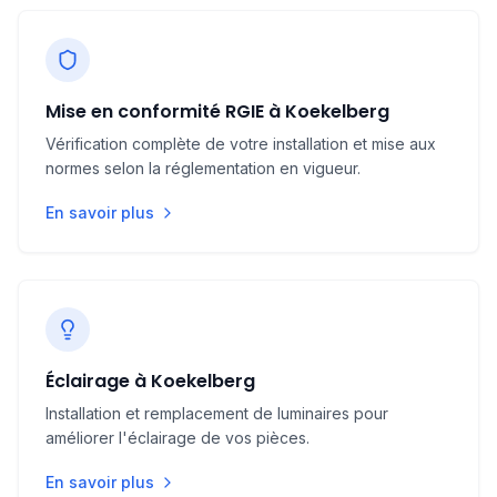
La
complexité des travaux
, notamment si des
murs doivent être ouverts pour le passage des
câbles.
Mise en conformité RGIE à Koekelberg
Vérification complète de votre installation et mise aux
Ces éléments déterminent le
budget final
à
normes selon la réglementation en vigueur.
prévoir pour votre rénovation électrique à
En savoir plus
Koekelberg.
Éclairage à Koekelberg
Installation et remplacement de luminaires pour
améliorer l'éclairage de vos pièces.
En savoir plus