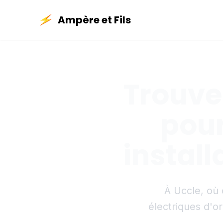
Ampère et Fils
Trouver
pour
install
À Uccle, où
électriques d'or