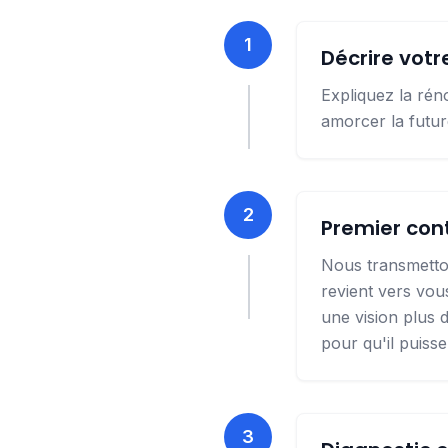
1
Décrire votr
Expliquez la rén
amorcer la futur
2
Premier cont
Nous transmetton
revient vers vo
une vision plus 
pour qu'il puiss
3