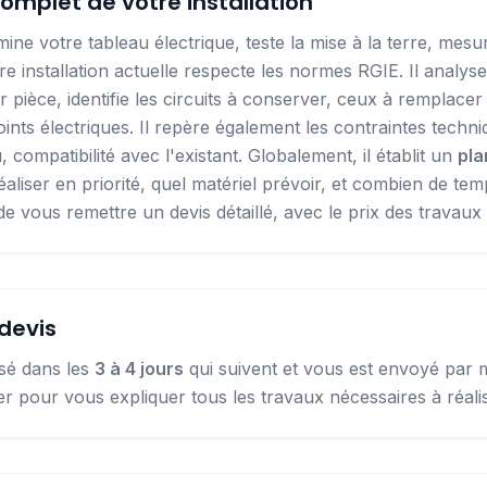
omplet de votre installation
mine votre tableau électrique, teste la mise à la terre, mesur
re installation actuelle respecte les normes RGIE.
Il analys
r pièce, identifie les circuits à conserver, ceux à remplacer e
nts électriques. Il repère également les contraintes techni
 compatibilité avec l'existant.
Globalement, il établit un
pla
éaliser en priorité, quel matériel prévoir, et combien de te
 de vous remettre un devis détaillé, avec le prix des travaux 
devis
isé dans les
3 à 4 jours
qui suivent et vous est envoyé par mai
r pour vous expliquer tous les travaux nécessaires à réalis