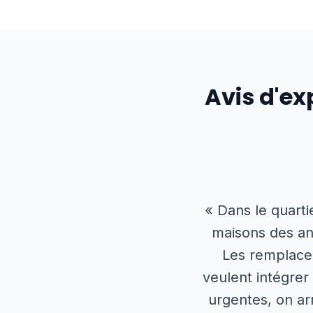
Avis d'ex
« Dans le quarti
maisons des ann
Les remplacem
veulent intégre
urgentes, on ar