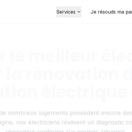
Services
Je résouds ma pa
 le meilleur éle
 la rénovation 
ation électrique
 de nombreux logements possèdent encore des i
igine, nos électriciens réalisent un diagnostic
rénovation conforme aux normes actuelles.