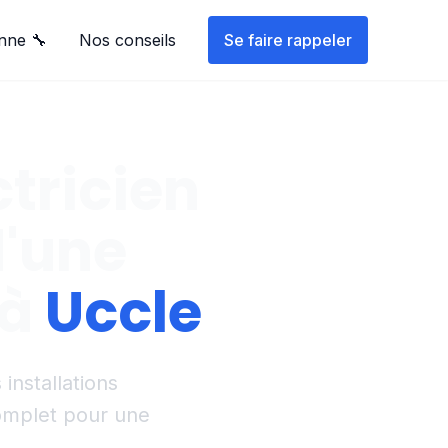
nne 🔧
Nos conseils
Se faire rappeler
ctricien
d'une
 à
Uccle
nstallations
 complet pour une