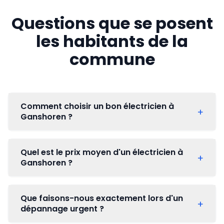
Questions que se posent
les habitants de la
commune
Comment choisir un bon électricien à
+
Ganshoren ?
Le critère principal pour choisir un bon
Quel est le prix moyen d'un électricien à
+
électricien à Ganshoren est sans doute sa
Ganshoren ?
connaissance des spécificités locales
,
notamment le fait que de nombreux logements
À Ganshoren, où les installations électriques
dans ce quartier datent des années 1950 à
Que faisons-nous exactement lors d'un
+
dans les logements anciens sont souvent à
dépannage urgent ?
1970. Ces habitations peuvent avoir des
remettre aux normes, le prix moyen d’un
installations électriques anciennes