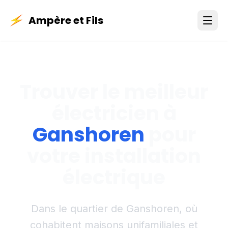
Ampère et Fils
Trouver le meilleur
électricien à
Ganshoren
pour
votre installation
électrique
Dans le quartier de Ganshoren, où
cohabitent maisons unifamiliales et