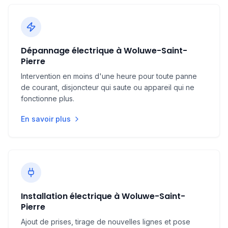
Types d'interventions courantes
:
Dépannage électrique à Woluwe-Saint-
Remplacement d'ampoule ou luminaire :
50 € -
Pierre
90 €
Intervention en moins d'une heure pour toute panne
de courant, disjoncteur qui saute ou appareil qui ne
Réparation ou remplacement d'interrupteur :
fonctionne plus.
70 € - 120 €
En savoir plus
Recherche de panne électrique :
100 € - 150 €
Délai d'intervention
: Les artisans interviennent
souvent en
moins d’une heure
en cas
Installation électrique à Woluwe-Saint-
d'urgence, avec une programmation sous
24 à
Pierre
48h
pour les réparations non urgentes.
Ajout de prises, tirage de nouvelles lignes et pose