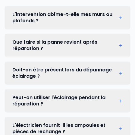
L'intervention abîme-t-elle mes murs ou
+
plafonds ?
L'électricien travaille proprement et limite les
Que faire si la panne revient après
+
interventions qui dégradent votre logement. Si
réparation ?
l'accès aux câbles nécessite de petites
ouvertures, il les rebouche soigneusement
Contactez-nous immédiatement. Si le problème
après réparation.
Doit-on être présent lors du dépannage
+
est lié à notre intervention, l'électricien revient
éclairage ?
gratuitement pour corriger sous garantie.
Votre présence est recommandée au début
Peut-on utiliser l'éclairage pendant la
+
pour expliquer le problème et à la fin pour
réparation ?
valider la réparation. L'électricien peut travailler
seul pendant l'intervention.
L'électricien coupe uniquement le circuit
L'électricien fournit-il les ampoules et
+
concerné pour sa sécurité. Les autres pièces de
pièces de rechange ?