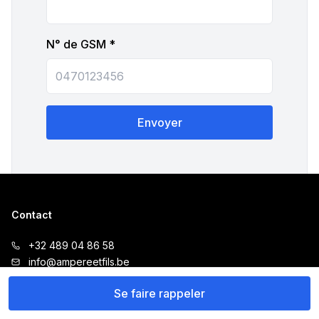
N° de GSM *
Envoyer
Contact
+32 489 04 86 58
info@ampereetfils.be
Horaires
Se faire rappeler
Lundi à Vendredi de 09h00 à 18h00
Samedis de 10h à 18h