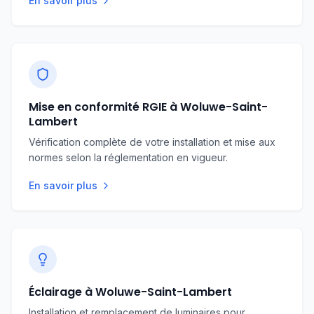
En savoir plus
énergétique performants liés à des bâtiments
rénovés ou récents, ce qui demande un savoir-
faire précis pour l’intervention sur ces
dispositifs. Notre équipe est donc formée pour
gérer aussi bien les installations anciennes que
les équipements modernes typiques de
Mise en conformité RGIE à Woluwe-Saint-
Woluwe-Saint-Lambert.
Lambert
Vérification complète de votre installation et mise aux
normes selon la réglementation en vigueur.
En savoir plus
Éclairage à Woluwe-Saint-Lambert
Installation et remplacement de luminaires pour