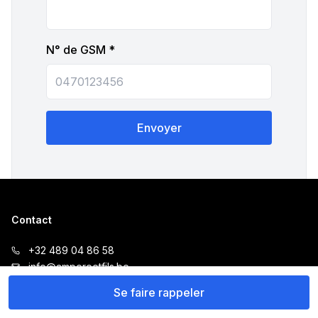
N° de GSM *
Envoyer
Contact
+32 489 04 86 58
info@ampereetfils.be
Horaires
Se faire rappeler
Lundi à Vendredi de 09h00 à 18h00