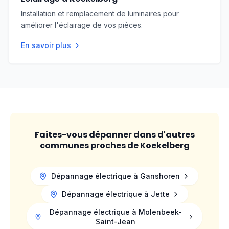
intervenir dans les
locaux professionnels à
Installation et remplacement de luminaires pour
Koekelberg
, avec une attention particulière
améliorer l'éclairage de vos pièces.
portée à l’état des installations révélées par le
En savoir plus
bâti et à la nature des activités exercées.
Faites-vous dépanner dans d'autres
communes proches de
Koekelberg
Dépannage électrique à
Ganshoren
Dépannage électrique à
Jette
Dépannage électrique à
Molenbeek-
Saint-Jean