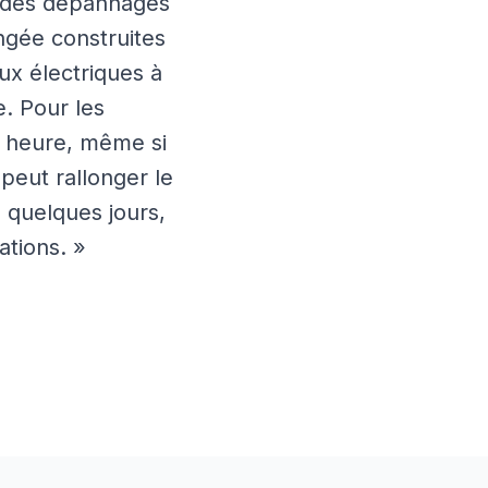
ur des dépannages
angée construites
ux électriques à
e. Pour les
e heure, même si
 peut rallonger le
 quelques jours,
ations. »