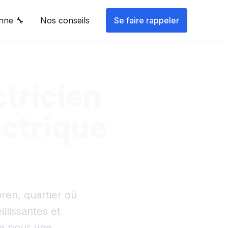
nne 🔧
Nos conseils
Se faire rappeler
ctricien
ctrique
ren, quartier où
illissantes et
ne pour une