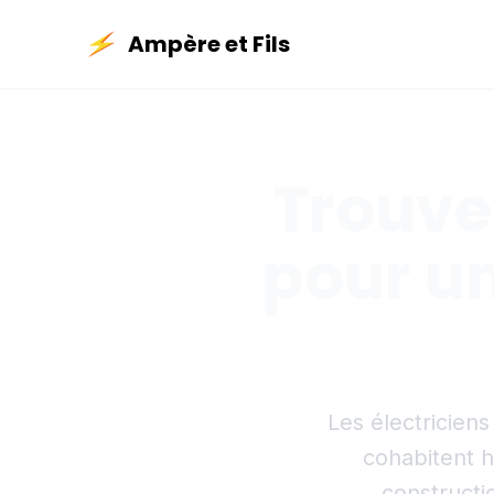
Ampère et Fils
Trouver
pour u
Les électricien
cohabitent ha
constructi