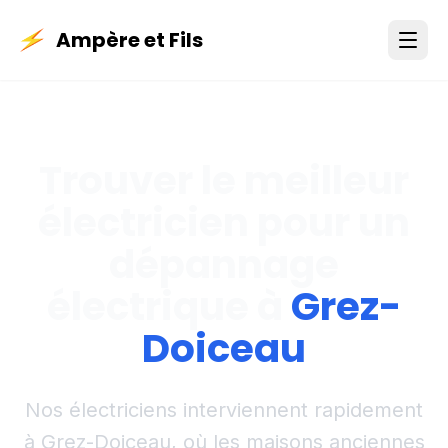
Ampère et Fils
Trouver le meilleur
électricien pour un
dépannage
électrique à
Grez-
Doiceau
Nos électriciens interviennent rapidement
à Grez-Doiceau, où les maisons anciennes