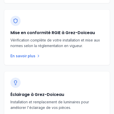
aussi des besoins spécifiques liés à des
installations électriques plus lourdes,
nécessitant une expertise pointue pour garantir
le bon fonctionnement des machines et la
sécurité du personnel. Nos électriciens sont
Mise en conformité RGIE à Grez-Doiceau
ainsi habitués à intervenir dans ces contextes
Vérification complète de votre installation et mise aux
particuliers qui diffèrent des logements
normes selon la réglementation en vigueur.
résidentiels classiques.
En savoir plus
Éclairage à Grez-Doiceau
Installation et remplacement de luminaires pour
améliorer l'éclairage de vos pièces.