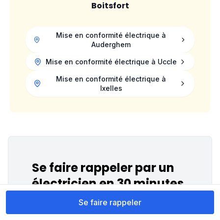
Boitsfort
Mise en conformité électrique à
Auderghem
Mise en conformité électrique à
Uccle
Mise en conformité électrique à
Ixelles
Se faire rappeler par un
électricien en 30 minutes
Se faire rappeler
Vous remplissez le formulaire ci-dessous
et vous avez un électricien en ligne d'ici