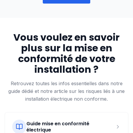
chambres pendant que la cuisine fonctionne
domestiques (commerces, bureaux, industries)
normalement. Seul le remplacement complet du
À prévoir en supplément :
doivent être contrôlées tous les 5 ans selon le
tableau électrique peut nécessiter une coupure
Règlement Général sur les Installations
générale de 4 à 6 heures, planifiée à l'avance.
Électriques du SPF Économie.
Vous voulez en savoir
Diagnostic électrique
: 150 € - 250 €
plus sur la mise en
Contrôle RGIE final
: 150 € - 300 €
conformité de votre
installation ?
Remplacement du tableau électrique
: 600 € -
1 200 €
Retrouvez toutes les infos essentielles dans notre
guide dédié et notre article sur les risques liés à une
Les facteurs influençant le prix :
installation électrique non conforme.
L'état des installations
, souvent vétustes dans
Guide mise en conformité
le quartier
électrique