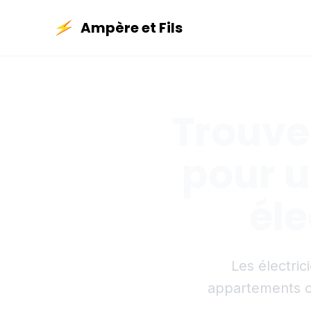
Ampère et Fils
Trouver
pour u
éle
Les électri
appartements c