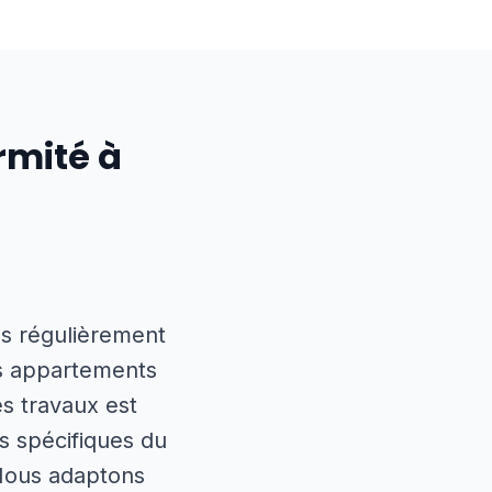
rmité à
ns régulièrement
es appartements
es travaux est
s spécifiques du
 Nous adaptons