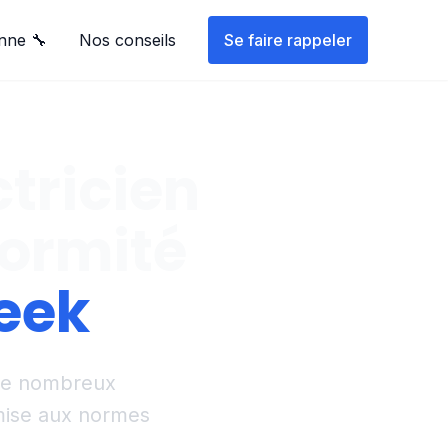
nne 🔧
Nos conseils
Se faire rappeler
ctricien
formité
eek
 de nombreux
mise aux normes