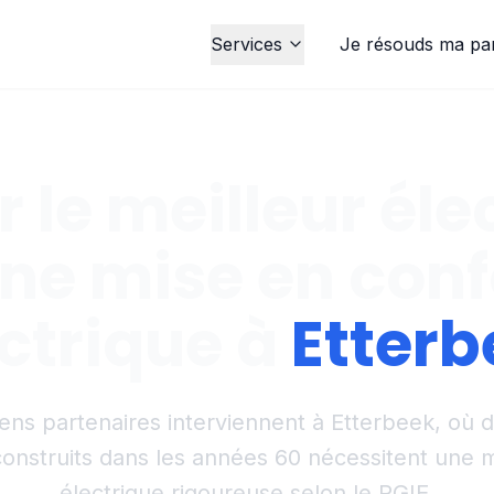
Services
Je résouds ma pa
 le meilleur éle
ne mise en con
ctrique à
Etterb
ciens partenaires interviennent à Etterbeek, où
onstruits dans les années 60 nécessitent une 
électrique rigoureuse selon le RGIE.