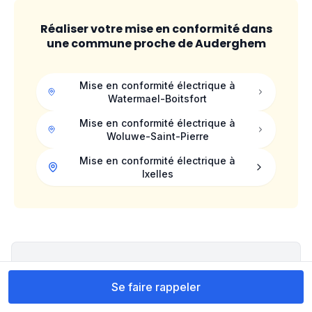
Réaliser votre mise en conformité dans
une commune proche de
Auderghem
Mise en conformité électrique à
Watermael-Boitsfort
Mise en conformité électrique à
Woluwe-Saint-Pierre
Mise en conformité électrique à
Ixelles
Se faire rappeler par un
Se faire rappeler
électricien en 30 minutes